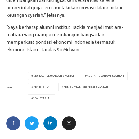
dikembangkan dan ditingkatkan secara luas karena
pemerintah juga terus melakukan inovasi dalam bidang
keuangan syariah,” jelasnya.
“Saya berharap alumni Institut Tazkia menjadi mutiara-
mutiara yang mampu membangun bangsa dan
memperkuat pondasi ekonomi Indonesia termasuk
ekonomi Islam,” tandas Sri Mulyani.
EDUKASI KEUANGAN SYARIAH
KULIAH EKONOMI SYARIAH
PENDIDIKAN
PENELITIAN EKONOMI SYARIAH
TAGS
SDM SYARIAH